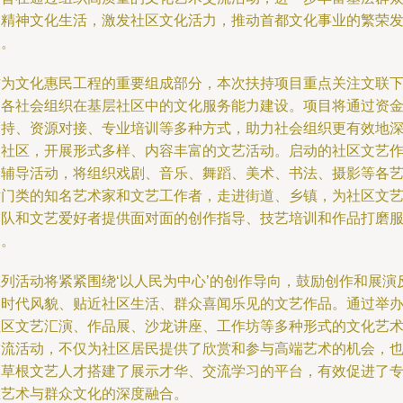
的精神文化生活，激发社区文化活力，推动首都文化事业的繁荣
展。
作为文化惠民工程的重要组成部分，本次扶持项目重点关注文联
属各社会组织在基层社区中的文化服务能力建设。项目将通过资
支持、资源对接、专业培训等多种方式，助力社会组织更有效地
入社区，开展形式多样、内容丰富的文艺活动。启动的社区文艺
品辅导活动，将组织戏剧、音乐、舞蹈、美术、书法、摄影等各
术门类的知名艺术家和文艺工作者，走进街道、乡镇，为社区文
团队和文艺爱好者提供面对面的创作指导、技艺培训和作品打磨
务。
系列活动将紧紧围绕‘以人民为中心’的创作导向，鼓励创作和展演
映时代风貌、贴近社区生活、群众喜闻乐见的文艺作品。通过举
社区文艺汇演、作品展、沙龙讲座、工作坊等多种形式的文化艺
交流活动，不仅为社区居民提供了欣赏和参与高端艺术的机会，
为草根文艺人才搭建了展示才华、交流学习的平台，有效促进了
业艺术与群众文化的深度融合。