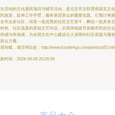
此次启动的文化惠民项目与辅导活动，是北京市文联贯彻落实文
惠民政策，延伸工作手臂，服务基层群众的重要实践。它预计将
及全市众多社区，培育一批优秀的社区文艺骨干，孵化一批具有
京特色、社区温度的原创文艺作品，从而持续提升首都市民的文
获得感与幸福感，为全国文化中心建设注入深厚的社区底蕴与蓬
的群众力量。
若转载，请注明出处：http://www.bzsdwhgs.com/product/52.htm
新时间：2026-08-08 20:26:59