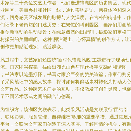
艺术家等二十余位文艺工作者。他们走进镜湖区的历史街区、现
产业园区、美丽乡村和社区一线，通过实地走访、亲身体验和深
交流，切身感受区域发展的脉搏与人文温度。在古朴的街巷中，
家们记录下老街坊的口述历史；在繁忙的科创园区，画家们用画
捕捉创新驱动的生动场景；在绿意盎然的田野间，摄影家们定格
乡村振兴的美丽瞬间。这种“脚沾泥土、心怀真情”的创作方式，让
术创作更加贴近现实、贴近群众。
采风过程中，文艺家们还围绕“新时代镜湖风貌”主题进行了现场创
交流。画家即兴挥毫，描绘出湖光山色与现代楼宇交融的和谐图
景；书法家以笔墨抒怀，书写对家乡巨变的赞美诗篇；作家们则
享了采风笔记中的感人故事，探讨如何将鲜活素材转化为打动人
的文艺作品。这种跨艺术门类的互动，不仅激发了创作灵感，也
进了不同艺术形式之间的融合与创新。
作为组织方，镜湖区文联表示，此类采风活动是文联履行“团结引
导、联络协调、服务管理、自律维权”职能的重要举措。通过搭建
风平台，文联为文艺家们创造了深入基层、了解区情的机会，有