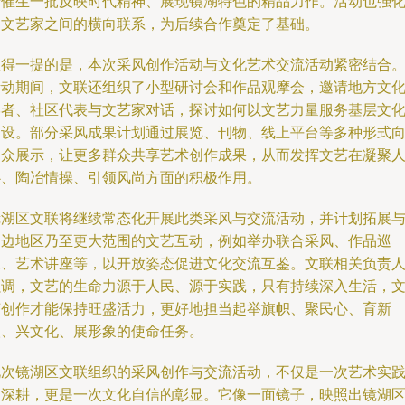
于催生一批反映时代精神、展现镜湖特色的精品力作。活动也强
了文艺家之间的横向联系，为后续合作奠定了基础。
值得一提的是，本次采风创作活动与文化艺术交流活动紧密结合
活动期间，文联还组织了小型研讨会和作品观摩会，邀请地方文
学者、社区代表与文艺家对话，探讨如何以文艺力量服务基层文
建设。部分采风成果计划通过展览、刊物、线上平台等多种形式
公众展示，让更多群众共享艺术创作成果，从而发挥文艺在凝聚
心、陶冶情操、引领风尚方面的积极作用。
镜湖区文联将继续常态化开展此类采风与交流活动，并计划拓展
周边地区乃至更大范围的文艺互动，例如举办联合采风、作品巡
展、艺术讲座等，以开放姿态促进文化交流互鉴。文联相关负责
强调，文艺的生命力源于人民、源于实践，只有持续深入生活，
艺创作才能保持旺盛活力，更好地担当起举旗帜、聚民心、育新
人、兴文化、展形象的使命任务。
此次镜湖区文联组织的采风创作与交流活动，不仅是一次艺术实
的深耕，更是一次文化自信的彰显。它像一面镜子，映照出镜湖