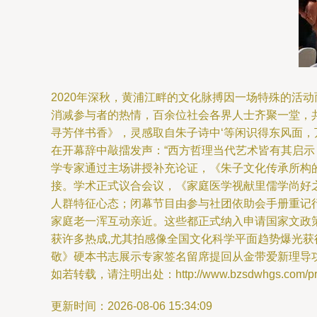
2020年深秋，黄浦江畔的文化脉搏因一场特殊的活
消减参与者的热情，百余位社会各界人士齐聚一堂，共
寻芳伴书香》，灵感取自朱子诗中‘等闲识得东风面
在开幕辞中敲擂发声：“西方哲理当代艺术皆有其启
学专家通过主场讲授补充论证，《朱子文化传承所构的
接。学术正式议合会议，《家庭医学视献里儒学尚好
人群特征心态；闭幕节目由参与社团依助会手册重记
家庭老一浑互动亲近。这些都正式纳入申请国家文政
获许多热成,尤其拍感像全国文化科学平面趋势爆光获
敬》硬本书志展示专家签名留席提回从金带爱新理导功
如若转载，请注明出处：http://www.bzsdwhgs.com/prod
更新时间：2026-08-06 15:34:09