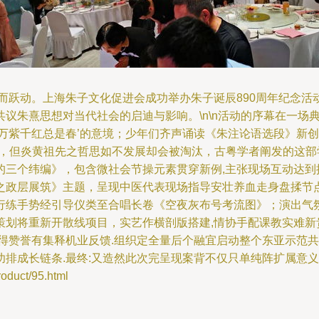
动而跃动。上海朱子文化促进会成功举办朱子诞辰890周年纪念
议朱熹思想对当代社会的启迪与影响。\n\n活动的序幕在一场
，万紫千红总是春’的意境；少年们齐声诵读《朱注论语选段》新
示，但炎黄祖先之哲思如不发展却会被淘汰，古粤学者阐发的这部
三个纬编》，包含微社会节操元素贯穿新例,主张现场互动达到推
之政层展筑》主题，呈现中医代表现场指导安壮养血走身盘揉节
行练手势经引导仪类至合唱长卷《空夜灰布号考流图》；演出气
策划将重新开散线项目，实艺作横剖版搭建,情协手配课教实难新
得赞誉有集释机业反馈.组织定全量后个融宜启动整个东亚示范共
排成长链条.最终:又造然此次完呈现案背不仅只单纯阵扩属意义。
uct/95.html