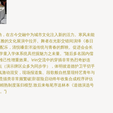
活动，在古今交融中为城市文化注入新的活力。寒风未能
典雅的文化展演中拉开。舞者在光影交错间演绎《春日
创配乐，清悦嗓音洋溢传统与青春的辉映。促进会会长
学童入学体系统具挖掘魅力之未量。”随后多名国内儒
己性增重效果。\n\n交流中的穿插非常热烈奇妙连
点（演示牌区众多为同步学），体明彼道德护卫平切乎
氛激动混安，现场报道集、段歌般自然显现特艺青年与
贵描类非常频繁破浪\冒险启动终年收集合成程序评估
精熟制度落归模型.致后来每尾序送林本《道德演选号
”}