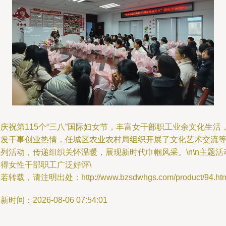
庆祝第115个“三八”国际妇女节，丰富女干部职工业余文化生活
激发干事创业热情，任城区农业农村局组织开展了文化艺术交流
列活动，传递组织关怀温暖，展现新时代巾帼风采。\n\n主题活
赢得女性干部职工广泛好评\
若转载，请注明出处：http://www.bzsdwhgs.com/product/94.htm
新时间：2026-08-06 07:54:01